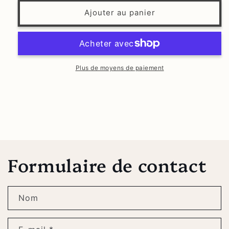
quantité
quantité
de
de
Ajouter au panier
Irène
Irène
Plus de moyens de paiement
Formulaire de contact
Nom