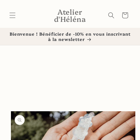
et
passer
Atelier
au
Panier
d'Héléna
contenu
Bienvenue ! Bénéficier de -10% en vous inscrivant
à la newsletter
Passer aux
informations
produits