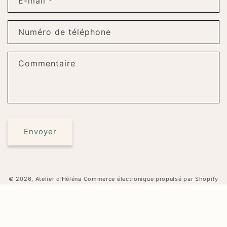
E-mail
*
Numéro de téléphone
Commentaire
Envoyer
© 2026,
Atelier d'Héléna
Commerce électronique propulsé par Shopify
Politique de confidentialité
Mentions légales
Politique de remboursement
Coordonnées
Conditions d’utilisation
Conditions générales de vente