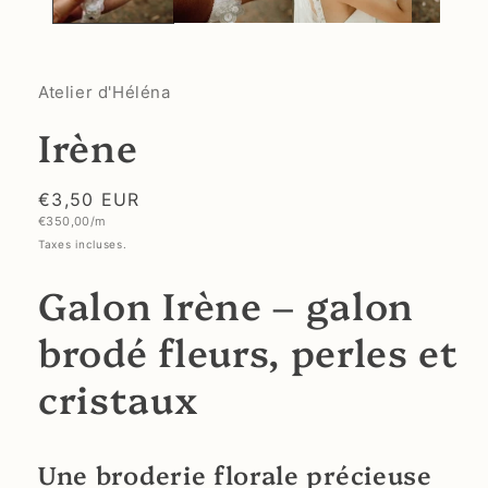
Atelier d'Héléna
Irène
Prix
€3,50 EUR
Prix
€350,00/m
habituel
unitaire
Taxes incluses.
Galon Irène – galon
brodé fleurs, perles et
cristaux
Une broderie florale précieuse